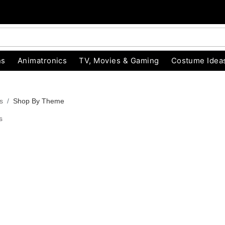
ns
Animatronics
TV, Movies & Gaming
Costume Idea
s
Shop By Theme
s