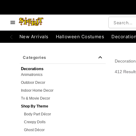
e below buttons to browse categories.
Accessibility Acknowledgement
New Arrivals
Halloween Costumes
Decoratio
Categories
Decoration
Decorations
412 Result
Animatronics
Outdoor Decor
Indoor Home Decor
Tv & Movie Decor
Shop By Theme
Body Part Décor
Creepy Dolls
Ghost Décor