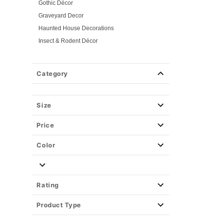
Gothic Décor
Graveyard Decor
Haunted House Decorations
Insect & Rodent Décor
Witchy Décor
Pink Horror
Category
Pumpkin Décor
Scarecrow Décor
Skeletons & Skull Décor
Size
Spiders & Spider Web Décor
Price
Scary Clown Décor
Traditional Décor
Color
Zombie Babies
Zombie Décor
Fog Machines
Rating
Props
Product Type
Light-Up Décor