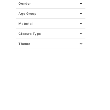
Easy Decor
Gender
Halloween Lights
Party Supplies
Age Group
Christmas Decor
Material
View All Décor
Closure Type
Theme