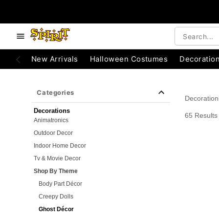
e below buttons to browse categories.
Accessibility Acknowledgement
New Arrivals
Halloween Costumes
Decoratio
Categories
Decoration
Decorations
65 Results
Animatronics
Outdoor Decor
Indoor Home Decor
Tv & Movie Decor
Shop By Theme
Body Part Décor
Creepy Dolls
Ghost Décor