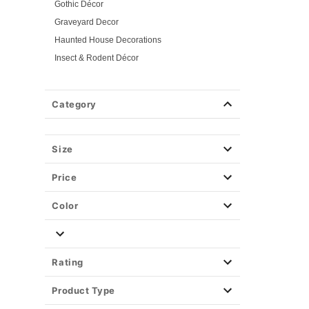
Gothic Décor
Graveyard Decor
Haunted House Decorations
Insect & Rodent Décor
Witchy Décor
Pink Horror
Category
Pumpkin Décor
Scarecrow Décor
Skeletons & Skull Décor
Size
Spiders & Spider Web Décor
Price
Scary Clown Décor
Traditional Décor
Color
Zombie Babies
Zombie Décor
Fog Machines
Rating
Props
Product Type
Light-Up Décor