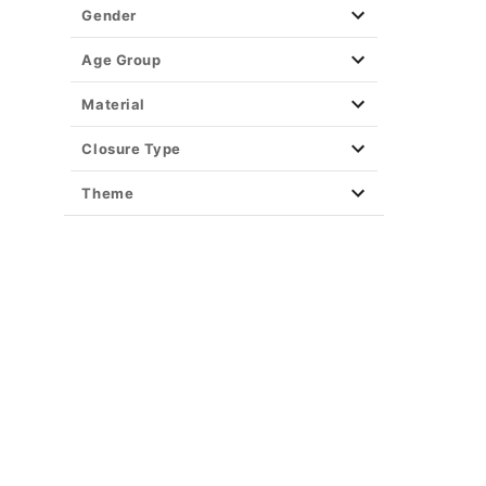
Easy Decor
Gender
Halloween Lights
Party Supplies
Age Group
Christmas Decor
Material
View All Décor
Closure Type
Theme