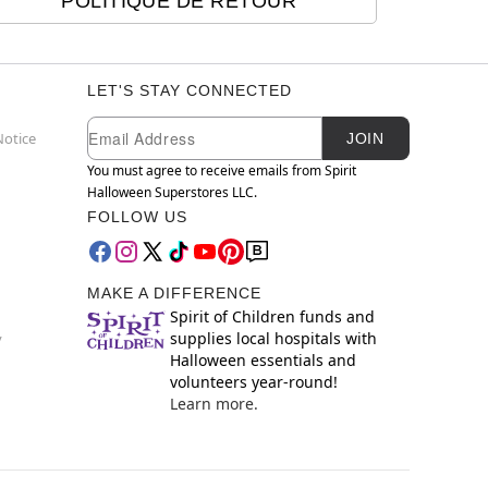
POLITIQUE DE RETOUR
LET'S STAY CONNECTED
Newsletter Subscription
Email
Notice
JOIN
You must agree to receive emails from Spirit
Halloween Superstores LLC.
FOLLOW US
MAKE A DIFFERENCE
Spirit of Children funds and
supplies local hospitals with
y
Halloween essentials and
volunteers year-round!
Learn more.