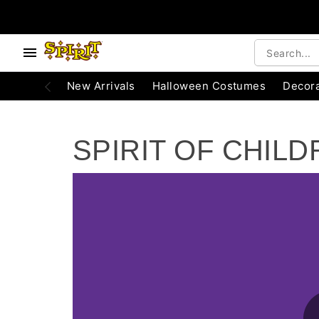
e below buttons to browse categories.
Accessibility Acknowledgement
New Arrivals
Halloween Costumes
Decora
SPIRIT OF CHIL