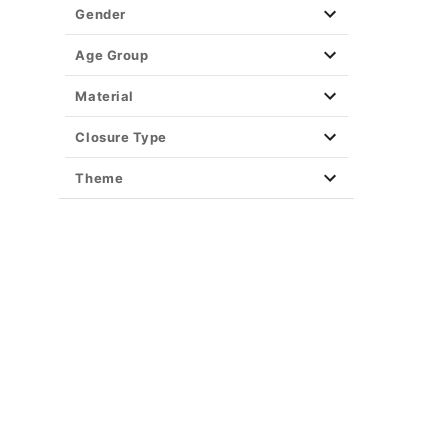
Easy Decor
Gender
Halloween Lights
Party Supplies
Age Group
Christmas Decor
Material
View All Décor
Closure Type
Theme