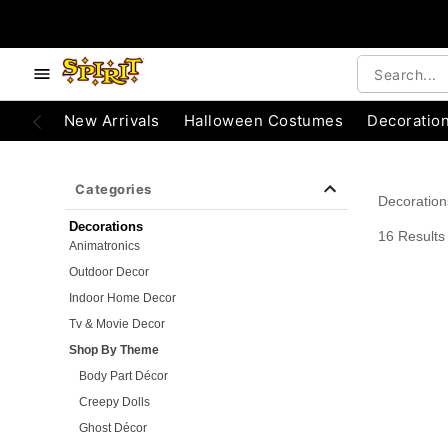
e below buttons to browse categories.
Accessibility Acknowledgement
New Arrivals
Halloween Costumes
Decoratio
Categories
Decoration
Decorations
16 Results
Animatronics
Outdoor Decor
Indoor Home Decor
Tv & Movie Decor
Shop By Theme
Body Part Décor
Creepy Dolls
Ghost Décor