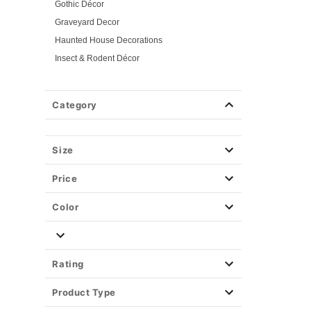
Gothic Décor
Graveyard Decor
Haunted House Decorations
Insect & Rodent Décor
Witchy Décor
Pink Horror
Category
Pumpkin Décor
Scarecrow Décor
Skeletons & Skull Décor
Size
Spiders & Spider Web Décor
Price
Scary Clown Décor
Traditional Décor
Color
Zombie Babies
Zombie Décor
Fog Machines
Rating
Props
Product Type
Light-Up Décor