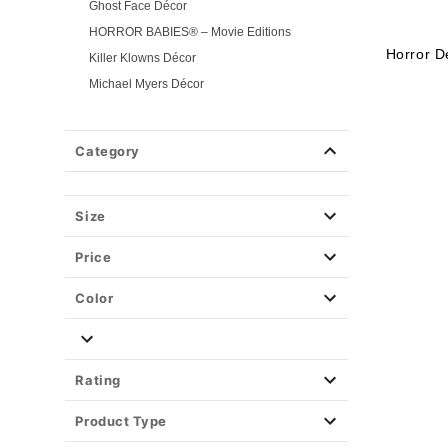
Ghost Face Décor
HORROR BABIES® – Movie Editions
Horror D
Killer Klowns Décor
Michael Myers Décor
Pennywise Décor
Trick r Treat Décor
Category
Gothic Décor
Kitchen
Size
Witchy Décor
Ouija
Price
Plush
Side Steppers and Moving Props
Color
Tabletop Décor
Trinket Trays & Storage Boxes
Tv & Movie Décor
Rating
Wall Hangings
Product Type
Window Decor